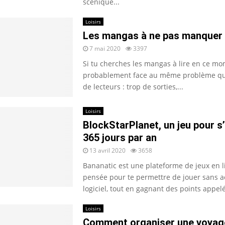
scénique...
Loisirs
Les mangas à ne pas manquer 
7 mai 2020
3397
Si tu cherches les mangas à lire en ce mo
probablement face au même problème q
de lecteurs : trop de sorties,...
Loisirs
BlockStarPlanet, un jeu pour 
365 jours par an
13 avril 2020
3658
Bananatic est une plateforme de jeux en l
pensée pour te permettre de jouer sans a
logiciel, tout en gagnant des points appelé
Loisirs
Comment organiser une voyage