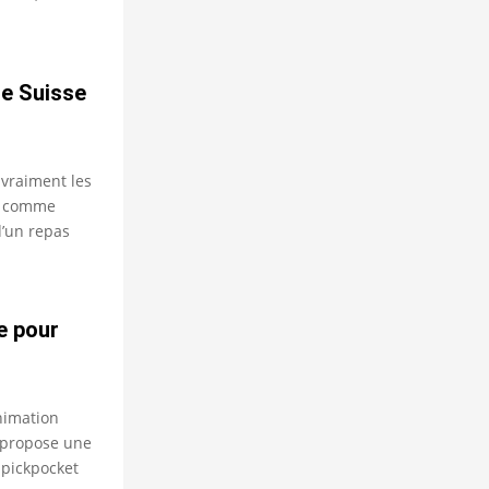
te Suisse
vraiment les
ir comme
d’un repas
e pour
nimation
 propose une
 pickpocket