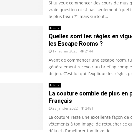
Si tu veux commencer des cours de musiqu
vraie question n’est pas seulement “quel 
le plus beau ?”, mais surtout...
Loisirs
Quelles sont les règles en vig
les Escape Rooms ?
17 février 2023
2144
Avant de commencer une escape room, tu
généralement recevoir un briefing comple
de jeu. C’est lui qui t’explique les règles p
Loisirs
La couture comble de plus en p
Français
28 janvier 2022
2481
La couture reste une excellente façon de 
vêtements à ton image, de retoucher ce q
déjà et d’améliorer ton linge de...