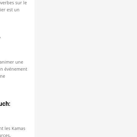
overbes sur le
ier est un
e
 animer une
 un événement
une
uch:
int les Kamas
urces,