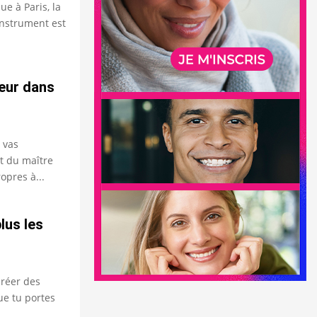
e à Paris, la
instrument est
ueur dans
 vas
t du maître
ropres à...
lus les
créer des
ue tu portes