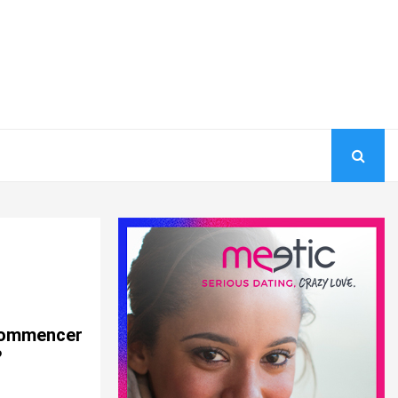
 commencer
?