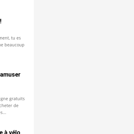
!
ment, tu es
ue beaucoup
s’amuser
igne gratuits
cheter de
s...
 à vélo