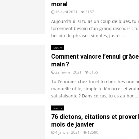
moral
16 avril 2021
3157
Aujourd’hui, si tu as un coup de blues, tu 
forcément besoin d’un grand discours : tu
besoin de phrases simples, justes...
Loisirs
Comment vaincre l’ennui grâce 
main ?
22 février 2021
3155
Tu t’ennuies chez toi et tu cherches une ac
manuelle utile, simple à démarrer et vrai
satisfaisante ? Dans ce cas, tu es au bon...
Loisirs
76 dictons, citations et prover
mois de janvier
4 janvier 2021
12590