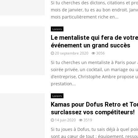
Si tu cherches des dictons, citations et pr
mois de janvier, tu es au bon endroit. Janv
mois particulièrement riche en...
Loisirs
Le mentaliste qui fera de votr
événement un grand succès
20 septembre 2020
3056
Si tu cherches un mentaliste à Paris pour
soirée privée, un cocktail, un mariage ou
d’entreprise, Christophe Ambre propose 
prestation...
Loisirs
Kamas pour Dofus Retro et To
surclassez vos compétiteurs!
14 juin 2020
3519
Si tu joues à Dofus, tu sais déjà à quel po
sont au cœur de tout : équipement, resso