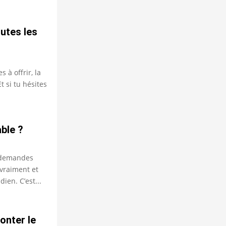
utes les
 à offrir, la
t si tu hésites
ble ?
e demandes
 vraiment et
ien. C’est...
onter le