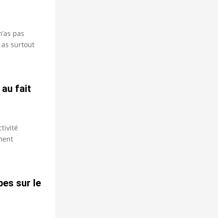
n’as pas
 as surtout
au fait
tivité
ment
bes sur le