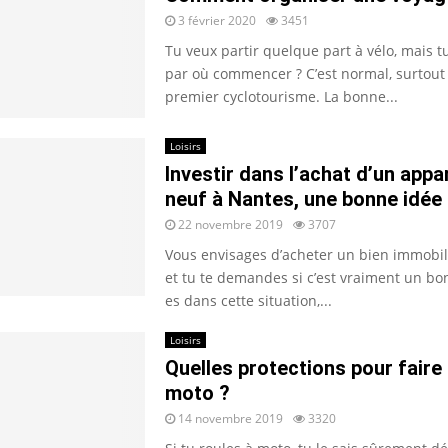
3 février 2020
3451
Tu veux partir quelque part à vélo, mais t
par où commencer ? C’est normal, surtout
premier cyclotourisme. La bonne...
Loisirs
Investir dans l’achat d’un app
neuf à Nantes, une bonne idée
22 novembre 2019
3707
Vous envisages d’acheter un bien immobil
et tu te demandes si c’est vraiment un bon
es dans cette situation,...
Loisirs
Quelles protections pour faire 
moto ?
14 novembre 2019
3320