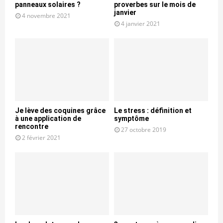
panneaux solaires ?
proverbes sur le mois de
janvier
4 novembre 2021
4 janvier 2021
Je lève des coquines grâce
Le stress : définition et
à une application de
symptôme
rencontre
27 octobre 2019
2 février 2021