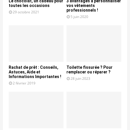
Le chocolat, un cadeau pour
3 avantages à personnaliser
toutes les occasions
vos vêtements
professionnels !
29 octobre 2021
5 juin 2020
Rachat de prêt : Conseils,
Toilette fissurée ? Pour
Astuces, Aide et
remplacer ou réparer ?
Informations Importantes !
28 juin 2023
2 février 2019