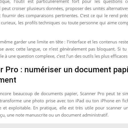
ique, l’outil est particulièrement fort pour les questions
 peut croiser plusieurs données, proposer des unités alternatives
 fournir des comparaisons pertinentes. C’est ce qui le rend pré
s curieux, les profils techniques ou toute personne qui aime co
 même garder une limite en tête : l’interface et les contenus reste
aise avec cette langue, ce n’est généralement pas bloquant. Si t
e à une question complexe, c’est l’un des outils les plus efficaces 
r Pro : numériser un document pap
ment
 encore beaucoup de documents papier, Scanner Pro peut te simpl
n transforme une photo prise avec ton iPad ou ton iPhone en fic
le et exploitable. En pratique, elle est très utile pour scanner u
eçu, une note manuscrite ou un document administratif.