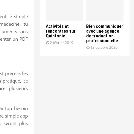
ent le simple
 médecine, tu
Activités et
Bien communiquer
documents sans
rencontres sur
avec une agence
Quintonic
de traduction
mmenter un PDF
professionnelle
2 février 2019
13 octobre 2020
t précise, les
a pratique, ce
acer plusieurs
 Si ton besoin
une simple app
s seront plus