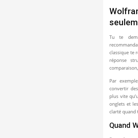
Wolfram
seulem
Tu te dema
recommandatio
classique te 
réponse str
comparaison,
Par exemple,
convertir de
plus vite qu’
onglets et le
clarté quand 
Quand Wo