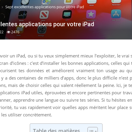
Sept excellentes applications pour votre iPad
lentes applications pour votre iPad
22
2476
avoir un iPad, ou si tu veux simplement mieux l’exploiter, le vrai 
cran d’icônes : c’est d’installer les bonnes applications, celles qui
curisent tes données et améliorent vraiment ton usage au qu
l y a des centaines de milliers d’apps, donc le plus difficile n’est
ons, mais de choisir celles qui valent réellement la peine. Ici, je 
pplications iPad utiles, éprouvées et encore pertinentes pour trava
anner, apprendre une langue ou suivre tes séries. Si tu hésites e
priorité, tu vas rapidement voir quelles apps méritent leur place s
 les utiliser concrètement.
Table des matières