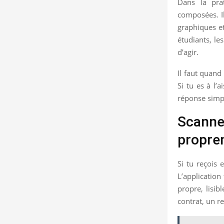
Dans la prat
composées. Il
graphiques et
étudiants, le
d’agir.
Il faut quand
Si tu es à l’
réponse simpl
Scanne
propre
Si tu reçois
L’applicatio
propre, lisib
contrat, un r