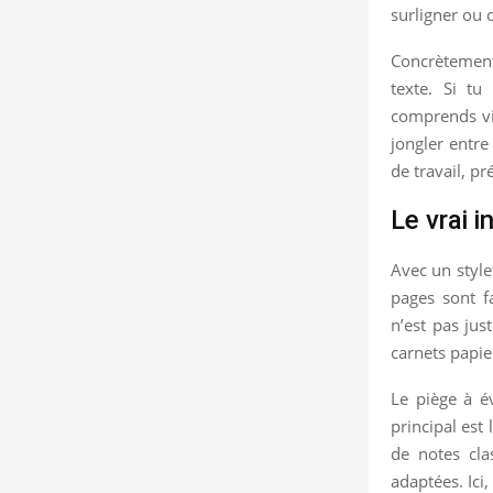
surligner ou 
Concrètement
texte. Si tu
comprends vit
jongler entre
de travail, p
Le vrai 
Avec un style
pages sont fa
n’est pas jus
carnets papie
Le piège à év
principal est
de notes cla
adaptées. Ici