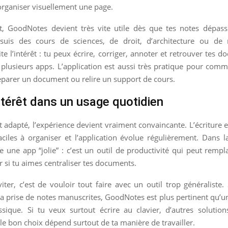
organiser visuellement une page.
, GoodNotes devient très vite utile dès que tes notes dépass
 suis des cours de sciences, de droit, d’architecture ou de
e l’intérêt : tu peux écrire, corriger, annoter et retrouver tes 
 plusieurs apps. L’application est aussi très pratique pour co
réparer un document ou relire un support de cours.
intérêt dans un usage quotidien
t adapté, l’expérience devient vraiment convaincante. L’écriture es
ciles à organiser et l’application évolue régulièrement. Dans l
te une app “jolie” : c’est un outil de productivité qui peut rempl
r si tu aimes centraliser tes documents.
iter, c’est de vouloir tout faire avec un outil trop généraliste.
 la prise de notes manuscrites, GoodNotes est plus pertinent qu’
ssique. Si tu veux surtout écrire au clavier, d’autres solution
, le bon choix dépend surtout de ta manière de travailler.