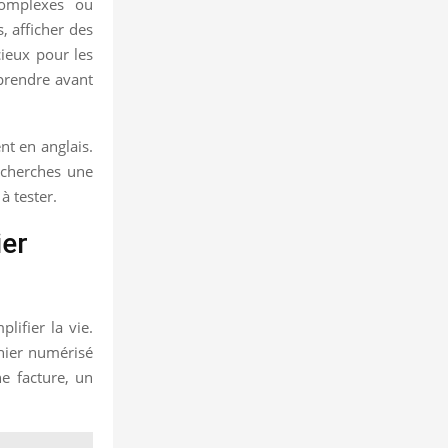
 complexes ou
, afficher des
cieux pour les
mprendre avant
nt en anglais.
u cherches une
à tester.
ier
ifier la vie.
hier numérisé
ne facture, un