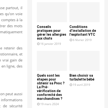
se partout, il
ées qu’on voie
s comptes à la
érer des mots
Conseils
Conditions
pratiques pour
d’installation de
utomatiquement
gérer les allergies
l’exploitant VTC
aux chats
6 février 2019
16 janvier 2019
e retenir des
estionnaire, et
n vrai gain de
 en ligne, des
Quels sont les
Bien choisir sa
étapes pour
turbulette bébé
obtenir sa Pvoc ?
19 avril 2019
La Pré-
vérification de
ion peut aussi
conformité des
marchandises ?
s informations
19 mars 2024
t de sécurité