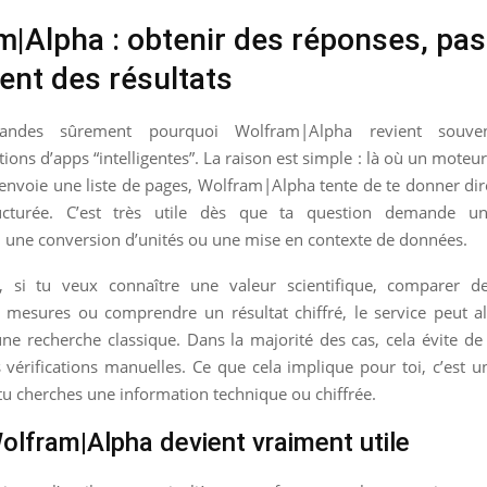
|Alpha : obtenir des réponses, pas
ent des résultats
ndes sûrement pourquoi Wolfram|Alpha revient souve
ns d’apps “intelligentes”. La raison est simple : là où un moteu
renvoie une liste de pages, Wolfram|Alpha tente de te donner d
ucturée. C’est très utile dès que ta question demande un
 une conversion d’unités ou une mise en contexte de données.
 si tu veux connaître une valeur scientifique, comparer d
s mesures ou comprendre un résultat chiffré, le service peut a
une recherche classique. Dans la majorité des cas, cela évite de 
s vérifications manuelles. Ce que cela implique pour toi, c’est u
tu cherches une information technique ou chiffrée.
lfram|Alpha devient vraiment utile