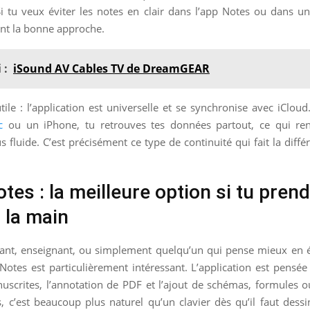
 tu veux éviter les notes en clair dans l’app Notes ou dans un 
ent la bonne approche.
 :
iSound AV Cables TV de DreamGEAR
tile : l’application est universelle et se synchronise avec iCloud. 
c
ou un iPhone, tu retrouves tes données partout, ce qui re
 fluide. C’est précisément ce type de continuité qui fait la diff
es : la meilleure option si tu pren
 la main
diant, enseignant, ou simplement quelqu’un qui pense mieux en é
otes est particulièrement intéressant. L’application est pensée
uscrites, l’annotation de PDF et l’ajout de schémas, formules o
s, c’est beaucoup plus naturel qu’un clavier dès qu’il faut dessi