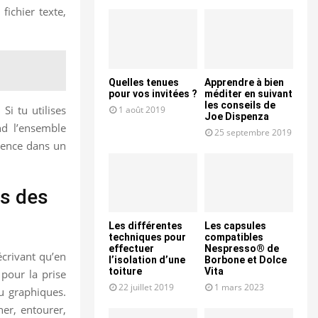
fichier texte,
Quelles tenues
Apprendre à bien
pour vos invitées ?
méditer en suivant
les conseils de
Si tu utilises
1 août 2019
Joe Dispenza
nd l’ensemble
25 septembre 2019
érence dans un
ds des
Les différentes
Les capsules
techniques pour
compatibles
effectuer
Nespresso® de
crivant qu’en
l’isolation d’une
Borbone et Dolce
toiture
Vita
 pour la prise
22 juillet 2019
1 mars 2023
u graphiques.
ner, entourer,