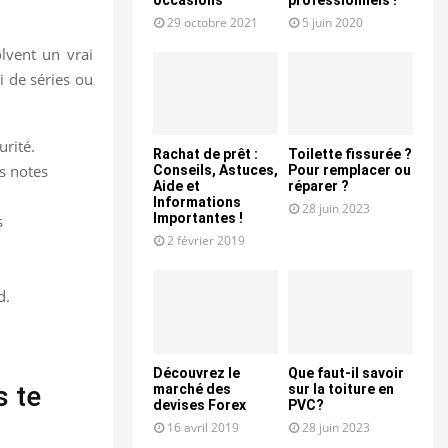
29 octobre 2021
5 juin 2020
olvent un vrai
vi de séries ou
urité.
Rachat de prêt :
Toilette fissurée ?
s notes
Conseils, Astuces,
Pour remplacer ou
Aide et
réparer ?
Informations
28 juin 2023
Importantes !
s
2 février 2019
d.
Découvrez le
Que faut-il savoir
s te
marché des
sur la toiture en
devises Forex
PVC?
16 avril 2019
28 juin 2023