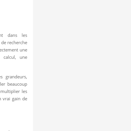
nt dans les
r de recherche
irectement une
 calcul, une
es grandeurs,
ller beaucoup
multiplier les
n vrai gain de