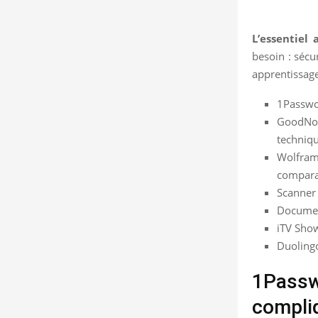
L’essentiel 
besoin : sécur
apprentissage
1Passwor
GoodNote
techniqu
Wolfram
comparai
Scanner 
Document
iTV Show
Duolingo
1Passwo
compliq