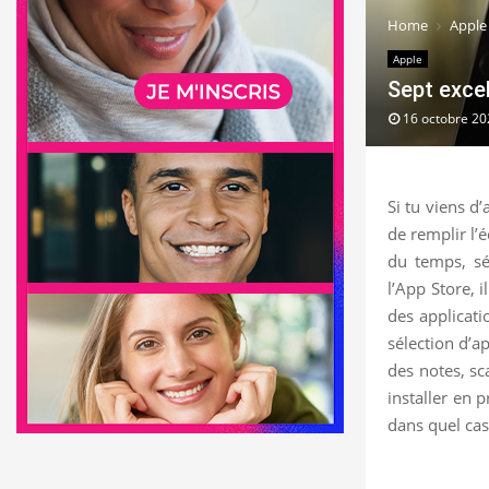
Home
Apple
Apple
Sept excel
16 octobre 20
Si tu viens d’
de remplir l’é
du temps, sé
l’App Store, i
des applicati
sélection d’a
des notes, sc
installer en 
dans quel cas