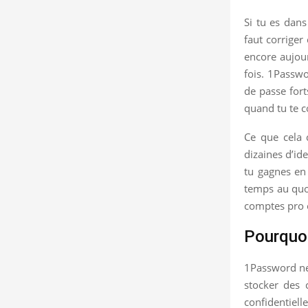
Si tu es dans
faut corriger
encore aujour
fois. 1Passw
de passe fort
quand tu te c
Ce que cela 
dizaines d’ide
tu gagnes en 
temps au quot
comptes pro o
Pourquoi
1Password ne 
stocker des c
confidentiel