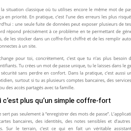
 la situation classique où tu utilises encore le même mot de pas
 ça en priorité. En pratique, c’est l’une des erreurs les plus risqu
d’hui : une seule fuite de données peut exposer plusieurs de te
ord répond précisément à ce problème en te permettant de gén
s, de les stocker dans un coffre-fort chiffré et de les remplir a
onnectes à un site.
change pour toi, concrètement, c’est que tu n’as plus besoin d
ntifiants. Tu crées un mot de passe unique, tu le laisses dans le g
sécurité sans perdre en confort. Dans la pratique, c’est aussi u
idien, surtout si tu as plusieurs comptes bancaires, des services
u des accès partagés avec ta famille.
 c’est plus qu’un simple coffre-fort
sert pas seulement à “enregistrer des mots de passe”. L’applicat
artes bancaires, des identités, des notes sensibles et d’autre
les. Sur le terrain, c’est ce qui en fait un véritable assistan