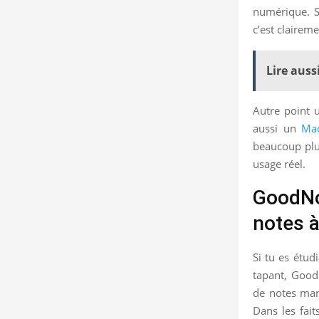
numérique. Si
c’est clairem
Lire aussi
Autre point u
aussi un
Ma
beaucoup plus
usage réel.
GoodNot
notes à
Si tu es étu
tapant, GoodN
de notes man
Dans les fait