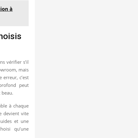
tion à
hoisis
 vérifier s’il
showroom, mais
 erreur, c’est
profond peut
t beau.
euble à chaque
e devient vite
luides et une
hoisi qu’une