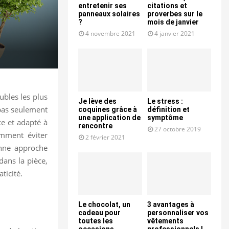
entretenir ses
citations et
panneaux solaires
proverbes sur le
?
mois de janvier
4 novembre 2021
4 janvier 2021
ubles les plus
Je lève des
Le stress :
pas seulement
coquines grâce à
définition et
une application de
symptôme
èce et adapté à
rencontre
27 octobre 2019
omment éviter
2 février 2021
onne approche
dans la pièce,
ticité.
Le chocolat, un
3 avantages à
cadeau pour
personnaliser vos
toutes les
vêtements
occasions
professionnels !