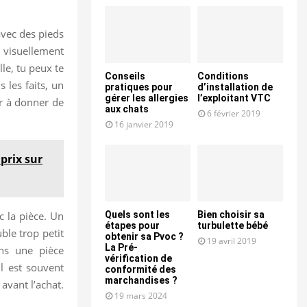
avec des pieds
 visuellement
lle, tu peux te
Conseils
Conditions
 les faits, un
pratiques pour
d’installation de
gérer les allergies
l’exploitant VTC
er à donner de
aux chats
6 février 2019
16 janvier 2019
prix sur
c la pièce. Un
Quels sont les
Bien choisir sa
étapes pour
turbulette bébé
le trop petit
obtenir sa Pvoc ?
19 avril 2019
La Pré-
ns une pièce
vérification de
il est souvent
conformité des
marchandises ?
avant l’achat.
19 mars 2024