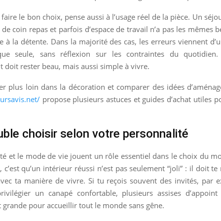
 faire le bon choix, pense aussi à l’usage réel de la pièce. Un séjou
, de coin repas et parfois d’espace de travail n’a pas les mêmes 
e à la détente. Dans la majorité des cas, les erreurs viennent d’
ique seule, sans réflexion sur les contraintes du quotidie
oit rester beau, mais aussi simple à vivre.
ler plus loin dans la décoration et comparer des idées d’aménag
eursavis.net/
propose plusieurs astuces et guides d’achat utiles po
ble choisir selon votre personnalité
té et le mode de vie jouent un rôle essentiel dans le choix du mo
 c’est qu’un intérieur réussi n’est pas seulement “joli” : il doit t
vec ta manière de vivre. Si tu reçois souvent des invités, par e
rivilégier un canapé confortable, plusieurs assises d’appoint
grande pour accueillir tout le monde sans gêne.