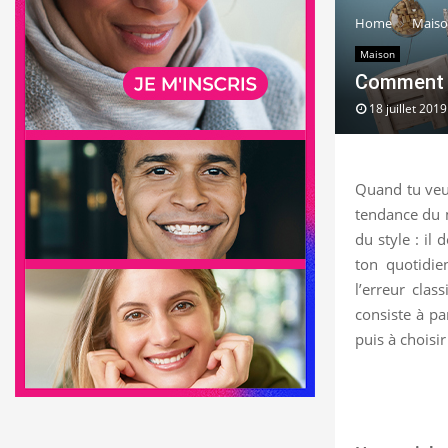
Home
Mais
Maison
Comment c
18 juillet 2019
Quand tu veux
tendance du 
du style : il 
ton quotidie
l’erreur cla
consiste à pa
puis à choisir