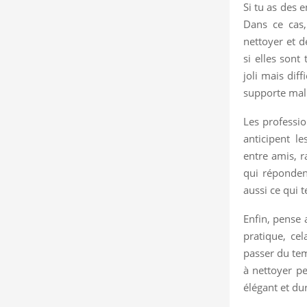
Si tu as des e
Dans ce cas,
nettoyer et d
si elles son
joli mais dif
supporte mal 
Les professi
anticipent le
entre amis, r
qui réponden
aussi ce qui 
Enfin, pense 
pratique, ce
passer du tem
à nettoyer pe
élégant et dur