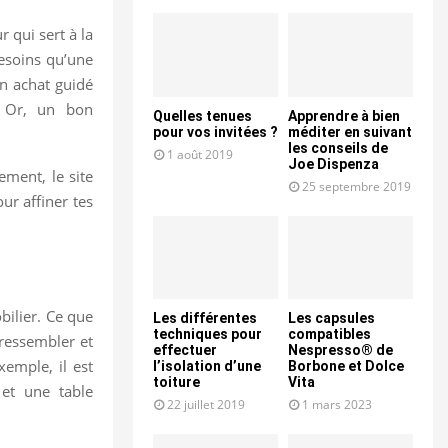
r qui sert à la
besoins qu’une
un achat guidé
n. Or, un bon
Quelles tenues
Apprendre à bien
pour vos invitées ?
méditer en suivant
les conseils de
1 août 2019
Joe Dispenza
ement, le site
25 septembre 2019
ur affiner tes
bilier. Ce que
Les différentes
Les capsules
techniques pour
compatibles
e ressembler et
effectuer
Nespresso® de
xemple, il est
l’isolation d’une
Borbone et Dolce
toiture
Vita
 et une table
22 juillet 2019
1 mars 2023