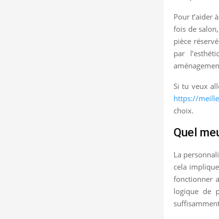
Pour t’aider à
fois de salon
pièce réservé
par l’esthét
aménagement d
Si tu veux al
https://meill
choix.
Quel meu
La personnali
cela implique,
fonctionner a
logique de p
suffisamment 