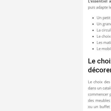
L’essentiel a
puis adapte le
Un petit
Un grand
La circu
Le choix
Les mati
Le mobil
Le choi
décore
Le choix des 
dans un catal
commencer pa
des meubles 
ou un buffet 