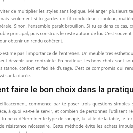
 éviter de multiplier les styles sans logique. Mélanger plusieurs 
mais seulement si tu gardes un fil conducteur : couleur, matiè
rale. Sinon, l’ensemble paraît brouillon. Si tu es dans ce cas
uble principal, puis construis le reste autour de lui. C’est souvent
our obtenir un rendu cohérent.
s-estime pas l’importance de l’entretien. Un meuble très esthétiqu
peut devenir une contrainte. En pratique, les bons choix sont so
istance, confort et facilité d’usage. C’est ce compromis qui ren
si sur la durée.
 faire le bon choix dans la pratiq
 efficacement, commence par te poser trois questions simples : 
ièce, à quoi va-t-elle servir, et combien de personnes l’utilisent 
, tu peux déterminer le type de canapé, la taille de la table, le f
de résistance nécessaire. Cette méthode évite les achats impulsi