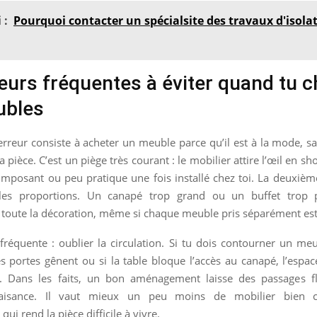
 :
Pourquoi contacter un spécialsite des travaux d'isola
eurs fréquentes à éviter quand tu c
ubles
rreur consiste à acheter un meuble parce qu’il est à la mode, sans
la pièce. C’est un piège très courant : le mobilier attire l’œil en 
imposant ou peu pratique une fois installé chez toi. La deuxième
 les proportions. Un canapé trop grand ou un buffet trop 
 toute la décoration, même si chaque meuble pris séparément es
fréquente : oublier la circulation. Si tu dois contourner un m
es portes gênent ou si la table bloque l’accès au canapé, l’espac
e. Dans les faits, un bon aménagement laisse des passages f
’aisance. Il vaut mieux un peu moins de mobilier bien c
ui rend la pièce difficile à vivre.