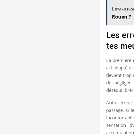
Lire aussi
Rouen ?
Les err
tes me
La première e
est adapté à 
devient trop 
de négliger
déséquilibrer
Autre erreur 
passage, si l
inconfortabl
sensation d
accumulation q