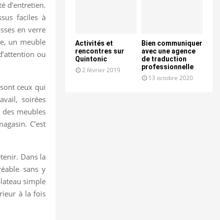
té d’entretien.
sus faciles à
asses en verre
ue, un meuble
Activités et
Bien communiquer
rencontres sur
avec une agence
d’attention ou
Quintonic
de traduction
professionnelle
2 février 2019
13 octobre 2020
sont ceux qui
avail, soirées
ir des meubles
agasin. C’est
tenir. Dans la
réable sans y
plateau simple
ieur à la fois