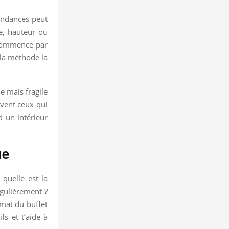
tendances peut
re, hauteur ou
, commence par
 la méthode la
e mais fragile
uvent ceux qui
d un intérieur
ue
quelle est la
régulièrement ?
ormat du buffet
fs et t’aide à