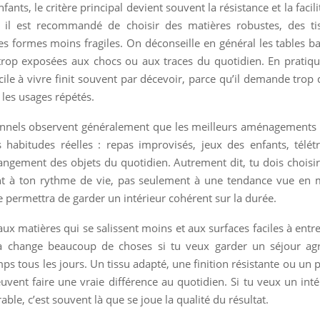
nfants, le critère principal devient souvent la résistance et la facili
 il est recommandé de choisir des matières robustes, des tis
es formes moins fragiles. On déconseille en général les tables b
t trop exposées aux chocs ou aux traces du quotidien. En pratiq
ficile à vivre finit souvent par décevoir, parce qu’il demande trop 
les usages répétés.
onnels observent généralement que les meilleurs aménagements 
s habitudes réelles : repas improvisés, jeux des enfants, télétr
angement des objets du quotidien. Autrement dit, tu dois chois
t à ton rythme de vie, pas seulement à une tendance vue en m
te permettra de garder un intérieur cohérent sur la durée.
aux matières qui se salissent moins et aux surfaces faciles à entre
la change beaucoup de choses si tu veux garder un séjour ag
ps tous les jours. Un tissu adapté, une finition résistante ou un 
uvent faire une vraie différence au quotidien. Si tu veux un intér
able, c’est souvent là que se joue la qualité du résultat.