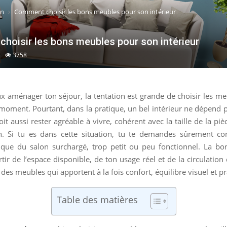
on
Comment choisir les bons meubles pour son intérieur
hoisir les bons meubles pour son intérieur
3758
 aménager ton séjour, la tentation est grande de choisir les me
moment. Pourtant, dans la pratique, un bel intérieur ne dépend 
doit aussi rester agréable à vivre, cohérent avec la taille de la pi
n. Si tu es dans cette situation, tu te demandes sûrement c
ssique du salon surchargé, trop petit ou peu fonctionnel. La b
rtir de l’espace disponible, de ton usage réel et de la circulation 
 des meubles qui apportent à la fois confort, équilibre visuel et pra
Table des matières