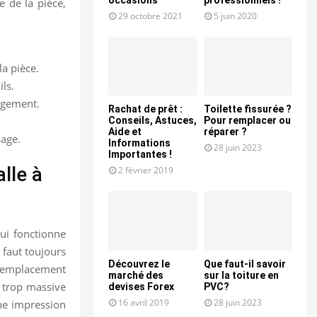
e de la pièce,
29 octobre 2021
5 juin 2020
la pièce.
ils.
angement.
Rachat de prêt :
Toilette fissurée ?
Conseils, Astuces,
Pour remplacer ou
Aide et
réparer ?
sage.
Informations
28 juin 2023
Importantes !
lle à
2 février 2019
qui fonctionne
 faut toujours
Découvrez le
Que faut-il savoir
l’emplacement
marché des
sur la toiture en
 trop massive
devises Forex
PVC?
16 avril 2019
28 juin 2023
une impression