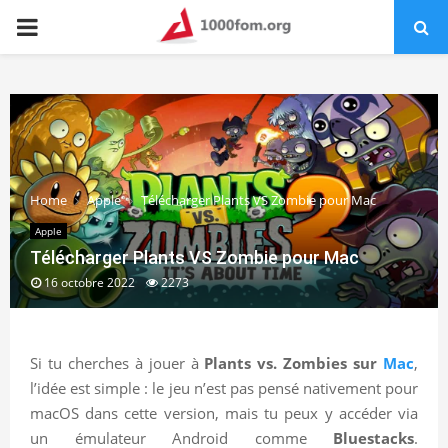
PRIMARY
MENU
Home
Apple
Télécharger Plants VS Zombie pour Mac
Apple
Télécharger Plants VS Zombie pour Mac
16 octobre 2022
2273
Si tu cherches à jouer à
Plants vs. Zombies sur
Mac
,
l’idée est simple : le jeu n’est pas pensé nativement pour
macOS dans cette version, mais tu peux y accéder via
un émulateur Android comme
Bluestacks
.