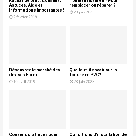
Rachat de prêt : Conseils,
Toilette fissurée ? Pour
Astuces, Aide et
remplacer ou réparer ?
Informations Importantes !
28 juin 2023
2 février 2019
Découvrez le marché des
Que faut-il savoir sur la
devises Forex
toiture en PVC?
16 avril 2019
28 juin 2023
Conseils pratiques pour
Conditions d’installation de