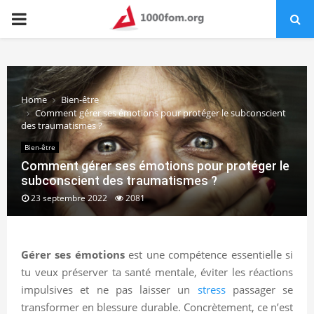
PRIMARY
MENU
Home
Bien-être
Comment gérer ses émotions pour protéger le subconscient
des traumatismes ?
Bien-être
Comment gérer ses émotions pour protéger le
subconscient des traumatismes ?
23 septembre 2022
2081
Gérer ses émotions
est une compétence essentielle si
tu veux préserver ta santé mentale, éviter les réactions
impulsives et ne pas laisser un
stress
passager se
transformer en blessure durable. Concrètement, ce n’est