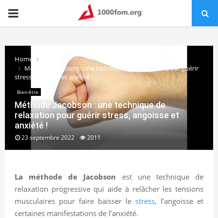
PRIMARY
MENU
Home
Bien-être
Méthode Jacobson : une technique de relaxation pour guérir
stress, angoisse et anxiété !
Bien-être
Méthode Jacobson : une technique de
relaxation pour guérir stress, angoisse et
anxiété !
23 septembre 2022
2011
La méthode de Jacobson
est une technique de
relaxation progressive qui aide à relâcher les tensions
musculaires pour faire baisser le
stress
, l’angoisse et
certaines manifestations de l’anxiété.