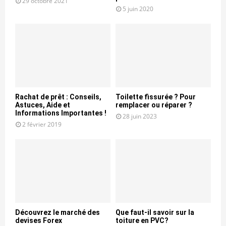
29 octobre 2021
5 juin 2020
Rachat de prêt : Conseils,
Toilette fissurée ? Pour
Astuces, Aide et
remplacer ou réparer ?
Informations Importantes !
28 juin 2023
2 février 2019
Découvrez le marché des
Que faut-il savoir sur la
devises Forex
toiture en PVC?