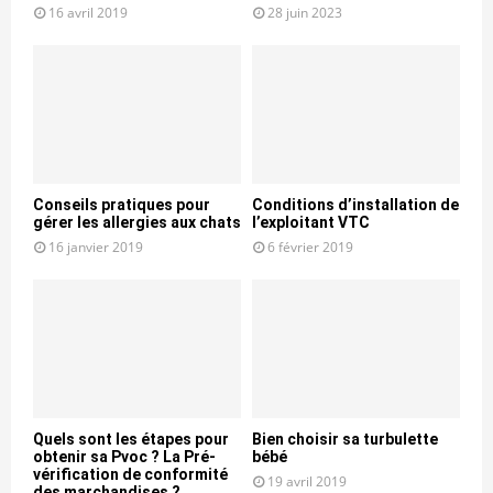
16 avril 2019
28 juin 2023
Conseils pratiques pour
Conditions d’installation de
gérer les allergies aux chats
l’exploitant VTC
16 janvier 2019
6 février 2019
Quels sont les étapes pour
Bien choisir sa turbulette
obtenir sa Pvoc ? La Pré-
bébé
vérification de conformité
19 avril 2019
des marchandises ?