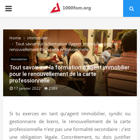
PRIMARY
MENU
Home
Immobilier
Tout savoir sur la formation d’agent immobilier pour le
renouvellement de la carte professionnelle
Immobilier
Tout savoir sur la formation d’agent immobilier
pour le renouvellement de la carte
professionnelle
17 janvier 2022
2389
Si tu exerces en tant qu’agent immobilier, syndic ou
gestionnaire de biens, le renouvellement de la carte
professionnelle n’est pas une formalité secondaire : c’est
une obligation légale. Concrètement, tu dois justifier