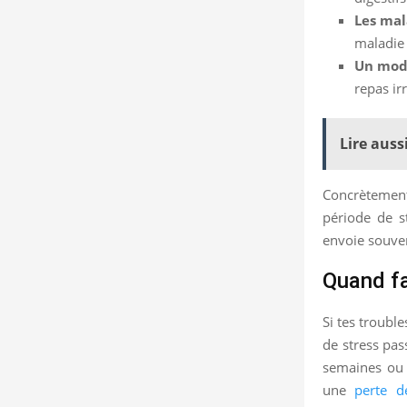
Les mal
maladie 
Un mode
repas irr
Lire aussi
Concrètement
période de s
envoie souvent
Quand fau
Si tes troubl
de stress pas
semaines ou s
une
perte d