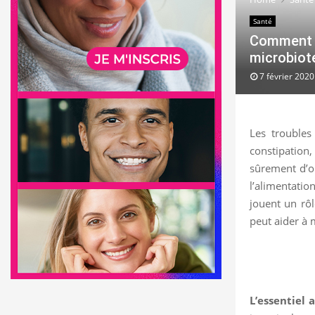
Santé
Comment r
microbiot
7 février 2020
Les troubles
constipation,
sûrement d’où
l’alimentatio
jouent un rô
peut aider à 
L’essentiel a