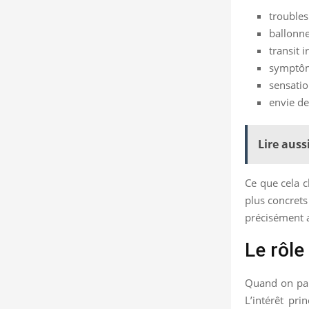
troubles
ballonne
transit 
symptôme
sensatio
envie de
Lire aussi
Ce que cela c
plus concrets
précisément a
Le rôle
Quand on parl
L’intérêt pri