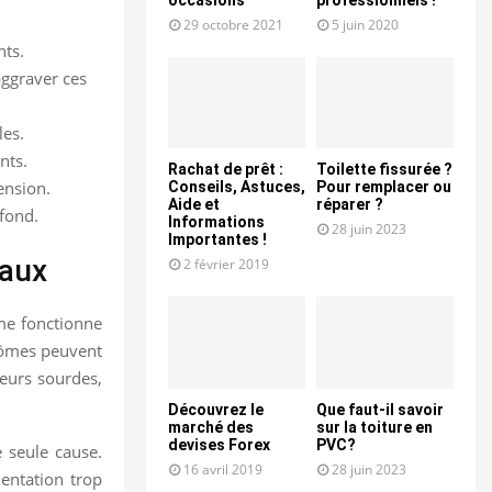
29 octobre 2021
5 juin 2020
nts.
aggraver ces
les.
nts.
Rachat de prêt :
Toilette fissurée ?
ension.
Conseils, Astuces,
Pour remplacer ou
Aide et
réparer ?
 fond.
Informations
28 juin 2023
Importantes !
naux
2 février 2019
sme fonctionne
ptômes peuvent
leurs sourdes,
Découvrez le
Que faut-il savoir
marché des
sur la toiture en
devises Forex
PVC?
e seule cause.
16 avril 2019
28 juin 2023
mentation trop