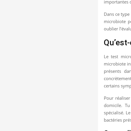
importantes o
Dans ce type 
microbiote pe
oublier l’éva
Qu’est-
Le test micr
microbiote in
présents da
concrètement,
certains symp
Pour réalise
domicile. Tu
spécialisé. L
bactéries pré