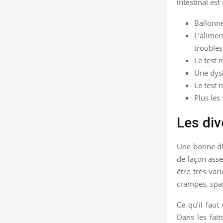
intestinal es
Ballonne
L’alimen
troubles
Le test m
Une dysb
Le test 
Plus les
Les div
Une bonne dig
de façon asse
être très var
crampes, sp
Ce qu’il faut
Dans les fait