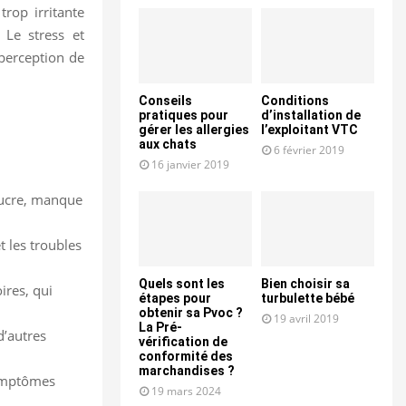
trop irritante
 Le stress et
a perception de
Conseils
Conditions
pratiques pour
d’installation de
gérer les allergies
l’exploitant VTC
aux chats
6 février 2019
16 janvier 2019
 sucre, manque
t les troubles
Quels sont les
Bien choisir sa
ires, qui
étapes pour
turbulette bébé
obtenir sa Pvoc ?
19 avril 2019
La Pré-
d’autres
vérification de
conformité des
marchandises ?
symptômes
19 mars 2024