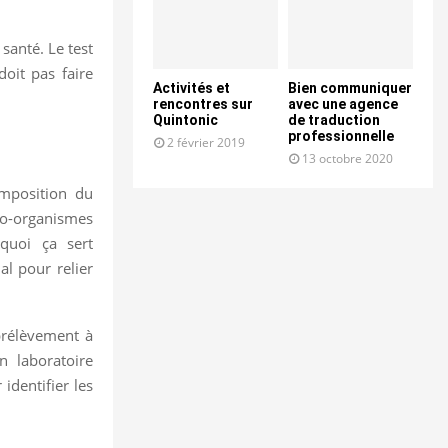
santé. Le test
doit pas faire
Activités et
Bien communiquer
rencontres sur
avec une agence
Quintonic
de traduction
professionnelle
2 février 2019
13 octobre 2020
omposition du
cro-organismes
quoi ça sert
al pour relier
prélèvement à
n laboratoire
identifier les