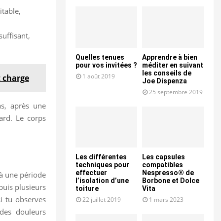
itable,
uffisant,
Quelles tenues
Apprendre à bien
pour vos invitées ?
méditer en suivant
les conseils de
1 août 2019
t charge
Joe Dispenza
25 septembre 2019
as, après une
ard. Le corps
Les différentes
Les capsules
techniques pour
compatibles
effectuer
Nespresso® de
 à une période
l’isolation d’une
Borbone et Dolce
puis plusieurs
toiture
Vita
si tu observes
22 juillet 2019
1 mars 2023
 des douleurs