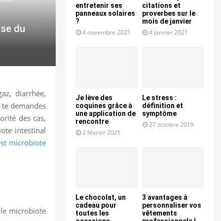
entretenir ses
citations et
panneaux solaires
proverbes sur le
?
mois de janvier
yse du
4 novembre 2021
4 janvier 2021
az, diarrhée,
Je lève des
Le stress :
tu te demandes
coquines grâce à
définition et
une application de
symptôme
orité des cas,
rencontre
27 octobre 2019
te intestinal
2 février 2021
est microbiote
Le chocolat, un
3 avantages à
cadeau pour
personnaliser vos
 le microbiote
toutes les
vêtements
occasions
professionnels !