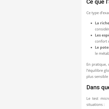
Ce que l
Ce type d’exa
La rich
considér
Les esp
confort 
Le pote
le métab
En pratique, 
l’équilibre g
plus sensible
Dans que
Le test micr
situations :