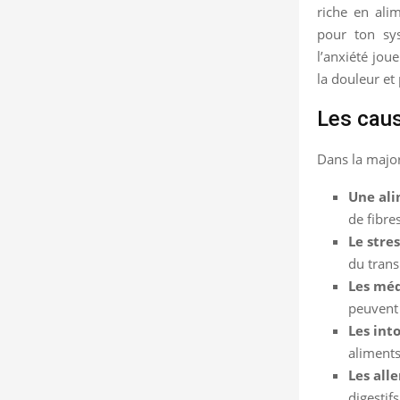
riche en alim
pour ton sys
l’anxiété joue
la douleur et
Les caus
Dans la major
Une al
de fibre
Le stre
du transi
Les mé
peuvent 
Les int
aliments
Les all
digestif