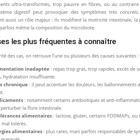
ents ultra-transformés, trop pauvre en fibres, ou au contraire 
tème digestif peut provoquer des symptômes très concrets.
nt aussi un rôle majeur : ils modifient la motricité intestinale, l
 parfois même la composition du microbiote.
es les plus fréquentes à connaître
ité des cas, on retrouve l’une ou plusieurs des causes suivantes :
imentation inadaptée
: repas trop gras, trop rapides, excès de
s, hydratation insuffisante.
ss chronique
: il peut accentuer les douleurs, les ballonnements e
t.
dicaments
: notamment certains antibiotiques et anti-inflammato
perturber la flore intestinale.
olérances alimentaires
: lactose, gluten, certains FODMAPs, ou 
 mal tolérés.
ergies alimentaires
: plus rares, mais parfois responsables de 
s marqués.