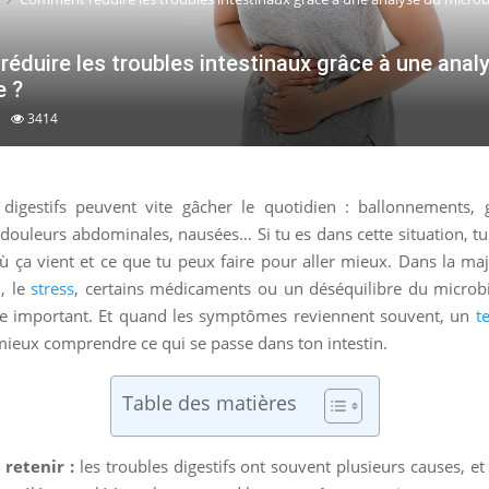
éduire les troubles intestinaux grâce à une anal
e ?
3414
 digestifs peuvent vite gâcher le quotidien : ballonnements, g
 douleurs abdominales, nausées… Si tu es dans cette situation, 
 ça vient et ce que tu peux faire pour aller mieux. Dans la maj
n, le
stress
, certains médicaments ou un déséquilibre du microbio
le important. Et quand les symptômes reviennent souvent, un
t
mieux comprendre ce qui se passe dans ton intestin.
Table des matières
 retenir :
les troubles digestifs ont souvent plusieurs causes, et