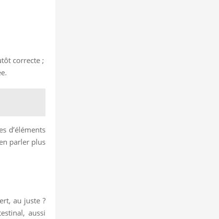
tôt correcte ;
ée.
ses d’éléments
en parler plus
rt, au juste ?
estinal, aussi