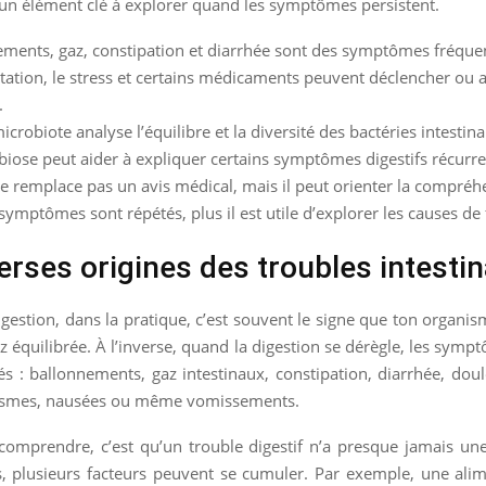
t un élément clé à explorer quand les symptômes persistent.
ments, gaz, constipation et diarrhée sont des symptômes fréque
tation, le stress et certains médicaments peuvent déclencher ou 
.
icrobiote analyse l’équilibre et la diversité des bactéries intestina
iose peut aider à expliquer certains symptômes digestifs récurre
ne remplace pas un avis médical, mais il peut orienter la compréh
 symptômes sont répétés, plus il est utile d’explorer les causes de
erses origines des troubles intesti
estion, dans la pratique, c’est souvent le signe que ton organi
z équilibrée. À l’inverse, quand la digestion se dérègle, les sym
iés : ballonnements, gaz intestinaux, constipation, diarrhée, dou
asmes, nausées ou même vomissements.
 comprendre, c’est qu’un trouble digestif n’a presque jamais un
s, plusieurs facteurs peuvent se cumuler. Par exemple, une ali