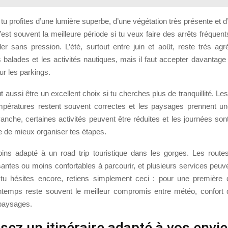
tu profites d’une lumière superbe, d’une végétation très présente et
est souvent la meilleure période si tu veux faire des arrêts fréquen
ler sans pression. L’été, surtout entre juin et août, reste très agr
s balades et les activités nautiques, mais il faut accepter davantag
ur les parkings.
 aussi être un excellent choix si tu cherches plus de tranquillité. Le
empératures restent souvent correctes et les paysages prennent une
nche, certaines activités peuvent être réduites et les journées son
e de mieux organiser tes étapes.
oins adapté à un road trip touristique dans les gorges. Les route
antes ou moins confortables à parcourir, et plusieurs services peuv
i tu hésites encore, retiens simplement ceci : pour une première
rintemps reste souvent le meilleur compromis entre météo, confort 
paysages.
sez un itinéraire adapté à vos envi