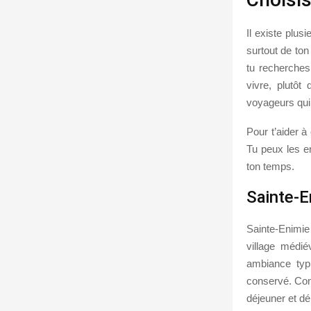
Il existe plus
surtout de ton
tu recherches
vivre, plutôt
voyageurs qui 
Pour t’aider à
Tu peux les en
ton temps.
Sainte-E
Sainte-Enimie
village médi
ambiance typi
conservé. Con
déjeuner et d