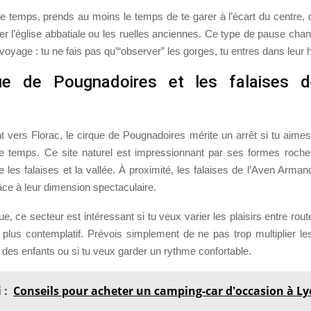
de temps, prends au moins le temps de te garer à l’écart du centre,
ter l’église abbatiale ou les ruelles anciennes. Ce type de pause cha
voyage : tu ne fais pas qu’“observer” les gorges, tu entres dans leur h
ue de Pougnadoires et les falaises d
t vers Florac, le cirque de Pougnadoires mérite un arrêt si tu aime
le temps. Ce site naturel est impressionnant par ses formes roche
e les falaises et la vallée. À proximité, les falaises de l’Aven Armand
âce à leur dimension spectaculaire.
ue, ce secteur est intéressant si tu veux varier les plaisirs entre ro
l plus contemplatif. Prévois simplement de ne pas trop multiplier le
des enfants ou si tu veux garder un rythme confortable.
 :
Conseils pour acheter un camping-car d'occasion à L