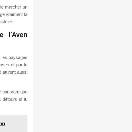
 de marcher un
nge vraiment la
istoire.
e l’Aven
s les paysages
uses et par le
 attirent aussi
ute panoramique
s détours si tu
yon