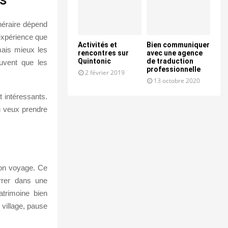
inéraire dépend
’expérience que
Activités et
Bien communiquer
mais mieux les
rencontres sur
avec une agence
Quintonic
de traduction
ouvent que les
professionnelle
2 février 2019
13 octobre 2020
t intéressants.
tu veux prendre
ton voyage. Ce
rrer dans une
atrimoine bien
village, pause