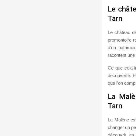
Le châte
Tarn
Le château de
promontoire ro
d’un patrimoi
racontent une h
Ce que cela i
découverte. P
que l’on compre
La Malèn
Tarn
La Malène est
changer un peu
découvrir les