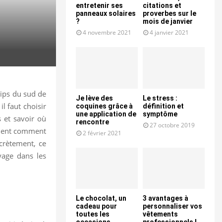
entretenir ses
citations et
panneaux solaires
proverbes sur le
?
mois de janvier
4 novembre 2021
4 janvier 2021
rips du sud de
Je lève des
Le stress :
il faut choisir
coquines grâce à
définition et
une application de
symptôme
s et savoir où
rencontre
27 octobre 2019
rement comment
2 février 2021
ncrètement, ce
yage dans les
Le chocolat, un
3 avantages à
cadeau pour
personnaliser vos
toutes les
vêtements
occasions
professionnels !