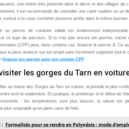
alcaires, une rivière très présente dans le décor et des villages de 
einement, il est recommandé de consulter une carte routière ou un itin
t, surtout si tu veux combiner plusieurs arrêts dans la même journée.
ir un permis de conduire valide est évidemment indispensable 
ur ce type de parcours. Si tu n’as pas encore ton permis, sache
formation (CPF) peut, dans certains cas, financer le permis B. Ce q
t que tu peux avancer sur ton projet sans forcément supporter tout le 
on
finance ton permis avec ton compte CPF
.
isiter les gorges du Tarn en voiture
fiter au mieux des Gorges du Tarn en voiture, la période la plus confo
ntre avril et septembre. En pratique, le printemps et le début de l’é
 moments : les températures sont plus douces, la nature est pl
te plus respirable qu’en plein cœur de l’été.
 :
Formalités pour se rendre en Polynésie : mode d’emplo