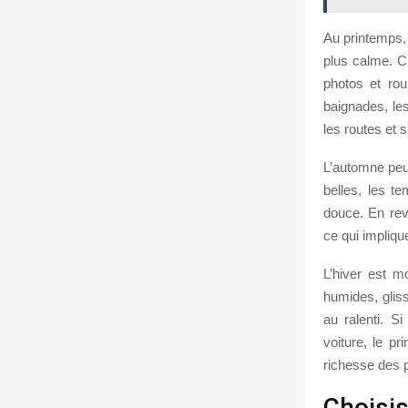
Au printemps, 
plus calme. C’
photos et rou
baignades, le
les routes et s
L’automne peut
belles, les t
douce. En reva
ce qui impliqu
L’hiver est m
humides, gliss
au ralenti. S
voiture, le p
richesse des 
Choisis