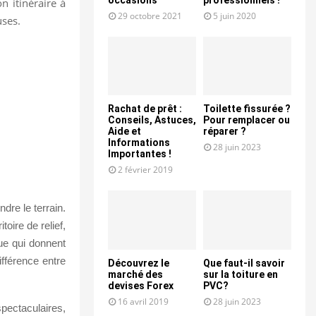
n itinéraire à
29 octobre 2021
5 juin 2020
uses.
Rachat de prêt :
Toilette fissurée ?
Conseils, Astuces,
Pour remplacer ou
Aide et
réparer ?
Informations
28 juin 2023
Importantes !
2 février 2019
dre le terrain.
toire de relief,
ue qui donnent
ifférence entre
Découvrez le
Que faut-il savoir
marché des
sur la toiture en
devises Forex
PVC?
16 avril 2019
28 juin 2023
pectaculaires,