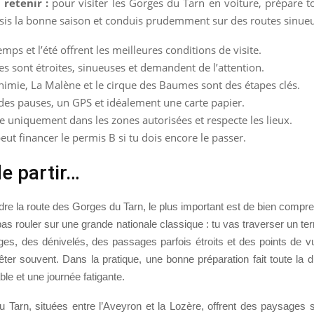
 retenir :
pour visiter les Gorges du Tarn en voiture, prépare to
isis la bonne saison et conduis prudemment sur des routes sinue
emps et l’été offrent les meilleures conditions de visite.
es sont étroites, sinueuses et demandent de l’attention.
nimie, La Malène et le cirque des Baumes sont des étapes clés.
des pauses, un GPS et idéalement une carte papier.
e uniquement dans les zones autorisées et respecte les lieux.
eut financer le permis B si tu dois encore le passer.
e partir…
re la route des Gorges du Tarn, le plus important est de bien compren
pas rouler sur une grande nationale classique : tu vas traverser un terri
ges, des dénivelés, des passages parfois étroits et des points de v
êter souvent. Dans la pratique, une bonne préparation fait toute la d
ble et une journée fatigante.
 Tarn, situées entre l’Aveyron et la Lozère, offrent des paysages s