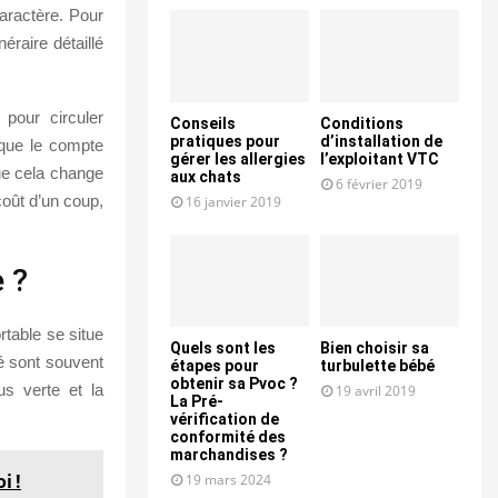
caractère. Pour
éraire détaillé
pour circuler
Conseils
Conditions
pratiques pour
d’installation de
 que le compte
gérer les allergies
l’exploitant VTC
ue cela change
aux chats
6 février 2019
coût d’un coup,
16 janvier 2019
 ?
rtable se situe
Quels sont les
Bien choisir sa
té sont souvent
étapes pour
turbulette bébé
obtenir sa Pvoc ?
us verte et la
19 avril 2019
La Pré-
vérification de
conformité des
marchandises ?
i !
19 mars 2024