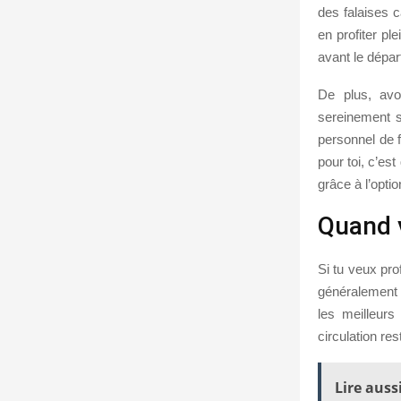
des falaises c
en profiter pl
avant le dépar
De plus, avo
sereinement s
personnel de 
pour toi, c’es
grâce à l’opti
Quand v
Si tu veux pro
généralement e
les meilleurs
circulation res
Lire aussi