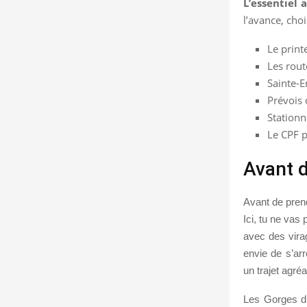
L’essentiel a
l’avance, cho
Le print
Les rout
Sainte-E
Prévois 
Stationn
Le CPF p
Avant d
Avant de prend
Ici, tu ne vas 
avec des vira
envie de s’arr
un trajet agréa
Les Gorges du