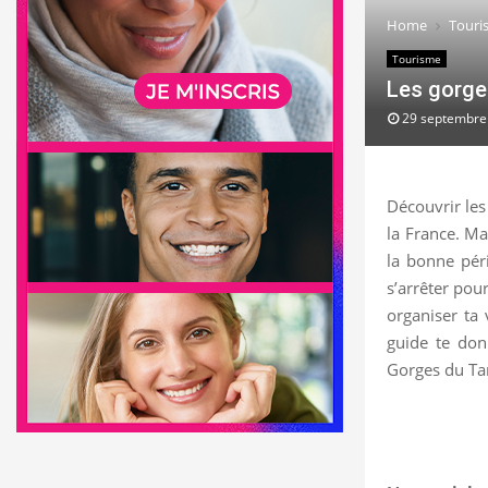
Home
Touri
Tourisme
Les gorges
29 septembre
Découvrir les
la France. Mai
la bonne péri
s’arrêter pou
organiser ta 
guide te don
Gorges du Tar