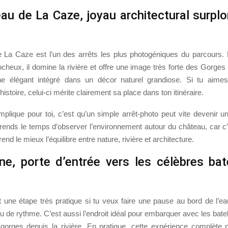
au de La Caze, joyau architectural surpl
 La Caze est l’un des arrêts les plus photogéniques du parcours.
cheux, il domine la rivière et offre une image très forte des Gorges 
ne élégant intégré dans un décor naturel grandiose. Si tu aimes
istoire, celui-ci mérite clairement sa place dans ton itinéraire.
mplique pour toi, c’est qu’un simple arrêt-photo peut vite devenir u
rends le temps d’observer l’environnement autour du château, car c’
nd le mieux l’équilibre entre nature, rivière et architecture.
e, porte d’entrée vers les célèbres bat
 une étape très pratique si tu veux faire une pause au bord de l’ea
 de rythme. C’est aussi l’endroit idéal pour embarquer avec les batel
 gorges depuis la rivière. En pratique, cette expérience complète p