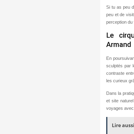
Si tu as peu 
peu et de visi
perception du 
Le cirq
Armand
En poursuivan
sculptés par 
contraste entr
les curieux gr
Dans la pratiq
et site nature
voyages avec 
Lire aussi