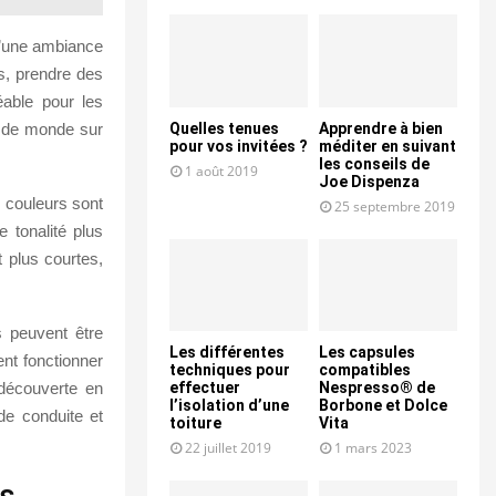
 d’une ambiance
ts, prendre des
éable pour les
e de monde sur
Quelles tenues
Apprendre à bien
pour vos invitées ?
méditer en suivant
les conseils de
1 août 2019
Joe Dispenza
s couleurs sont
25 septembre 2019
 tonalité plus
t plus courtes,
s peuvent être
Les différentes
Les capsules
ent fonctionner
techniques pour
compatibles
 découverte en
effectuer
Nespresso® de
l’isolation d’une
Borbone et Dolce
de conduite et
toiture
Vita
22 juillet 2019
1 mars 2023
es