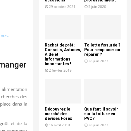
29 octobre 2021
5 juin 2020
ines
.
Rachat de prêt :
Toilette fissurée ?
Conseils, Astuces,
Pour remplacer ou
Aide et
réparer ?
Informations
28 juin 2023
x manger
Importantes !
2 février 2019
e alimentation
u cherches des
 place dans la
Découvrez le
Que faut-il savoir
marché des
sur la toiture en
devises Forex
PVC?
 goût et de la
16 avril 2019
28 juin 2023
peux composer