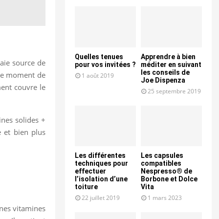
Quelles tenues
Apprendre à bien
raie source de
pour vos invitées ?
méditer en suivant
les conseils de
 le moment de
1 août 2019
Joe Dispenza
ment couvre le
25 septembre 2019
ines solides +
e et bien plus
Les différentes
Les capsules
techniques pour
compatibles
effectuer
Nespresso® de
l’isolation d’une
Borbone et Dolce
toiture
Vita
22 juillet 2019
1 mars 2023
ines vitamines