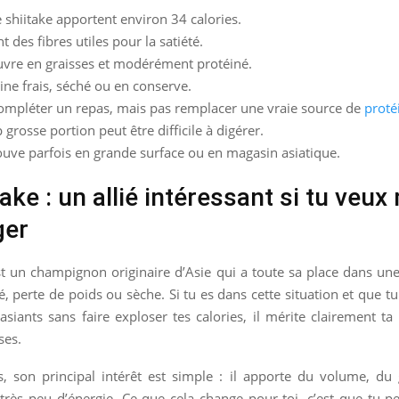
 shiitake apportent environ 34 calories.
nt des fibres utiles pour la satiété.
auvre en graisses et modérément protéiné.
isine frais, séché ou en conserve.
compléter un repas, mais pas remplacer une vraie source de
proté
 grosse portion peut être difficile à digérer.
ouve parfois en grande surface ou en magasin asiatique.
take : un allié intéressant si tu veu
ger
st un champignon originaire d’Asie qui a toute sa place dans un
é, perte de poids ou sèche. Si tu es dans cette situation et que t
asiants sans faire exploser tes calories, il mérite clairement ta
ses.
s, son principal intérêt est simple : il apporte du volume, du
 très peu d’énergie. Ce que cela change pour toi, c’est que tu 