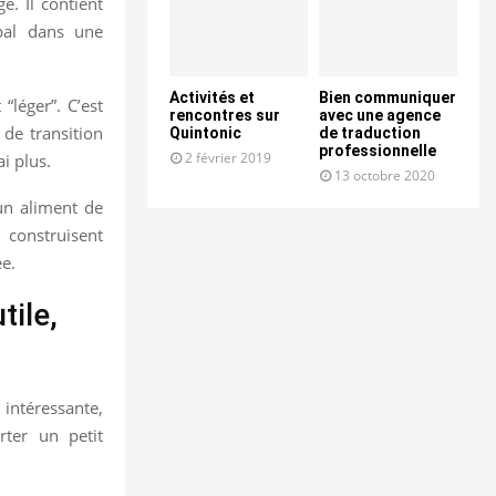
e. Il contient
bal dans une
Activités et
Bien communiquer
“léger”. C’est
rencontres sur
avec une agence
 de transition
Quintonic
de traduction
professionnelle
2 février 2019
i plus.
13 octobre 2020
 un aliment de
 construisent
ée.
tile,
 intéressante,
rter un petit