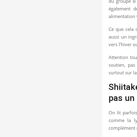
du groupe B e
également d
alimentation 
Ce que cela c
aussi un ingr
vers l’hiver 
Attention tou
soutien, pas
surtout sur la
Shiitak
pas un 
On lit parfoi
comme la lys
complément nu