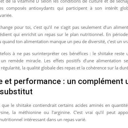
t de la vitamine D selon les conditions de culture et de séchag
es composés antioxydants qui participent à son intérêt glo
variée.
hange pour toi, c’est qu’il ne s’agit pas seulement d’un aliment 
édient qui enrichit un repas sur le plan nutritionnel. En période
ou quand ton alimentation manque un peu de diversité, c’est un vra
tefois à ne pas surinterpréter ces bénéfices : le shiitake reste
 un remède miracle. Les effets positifs d’une alimentation se
 régularité, la qualité globale des repas et la cohérence sur la dur
e et performance : un complément u
substitut
s que le shiitake contiendrait certains acides aminés en quantité
ine, la méthionine ou l’arginine. C’est vrai qu’il peut appo
tritionnel intéressant dans un repas varié.