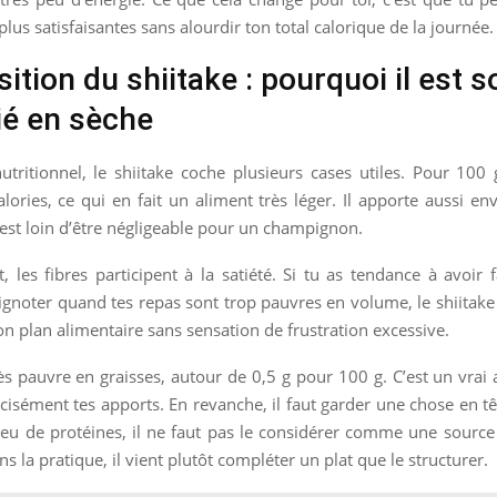
plus satisfaisantes sans alourdir ton total calorique de la journée.
tion du shiitake : pourquoi il est 
ié en sèche
utritionnel, le shiitake coche plusieurs cases utiles. Pour 10
lories, ce qui en fait un aliment très léger. Il apporte aussi en
i est loin d’être négligeable pour un champignon.
 les fibres participent à la satiété. Si tu as tendance à avoir 
ignoter quand tes repas sont trop pauvres en volume, le shiitake 
on plan alimentaire sans sensation de frustration excessive.
très pauvre en graisses, autour de 0,5 g pour 100 g. C’est un vrai 
écisément tes apports. En revanche, il faut garder une chose en tê
eu de protéines, il ne faut pas le considérer comme une source
s la pratique, il vient plutôt compléter un plat que le structurer.