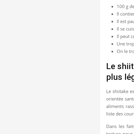
100 g de
Il contie
Il est p
Il se cu
Il peut 
Une trop
On le tr
Le shii
plus lé
Le shiitake e
orientée sant
aliments rass
liste des cour
Dans les fait
texture pour