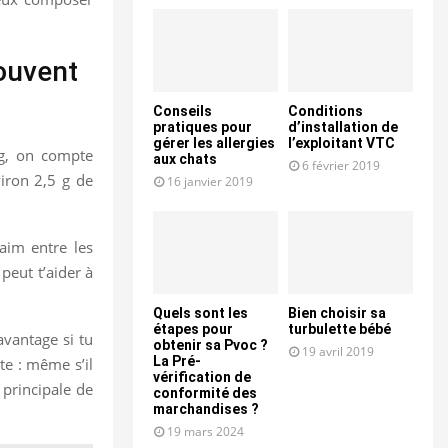
souvent
Conseils
Conditions
pratiques pour
d’installation de
gérer les allergies
l’exploitant VTC
0 g, on compte
aux chats
6 février 2019
viron 2,5 g de
16 janvier 2019
faim entre les
peut t’aider à
Quels sont les
Bien choisir sa
étapes pour
turbulette bébé
avantage si tu
obtenir sa Pvoc ?
19 avril 2019
La Pré-
te : même s’il
vérification de
 principale de
conformité des
marchandises ?
19 mars 2024