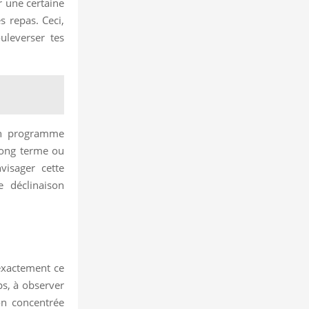
r une certaine
s repas. Ceci,
uleverser tes
ton programme
 long terme ou
visager cette
e déclinaison
 exactement ce
ps, à observer
ion concentrée