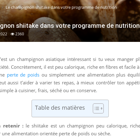
Le champignon shiitake dans votre programme de nutrition
gnon shiitake dans votre programme de nutrition
2022
2360
 c’est un champignon asiatique intéressant si tu veux manger pl
atiété. Concrètement, il est peu calorique, riche en fibres et facile 
une
perte de poids
ou simplement une alimentation plus équili
peut aussi t’aider à varier tes repas, à mieux contrôler ton appétit
simple à cuisiner, frais, séché ou en conserve.
Table des matières
a retenir :
le shiitake est un champignon peu calorique, riche
 une alimentation orientée perte de poids ou sèche.