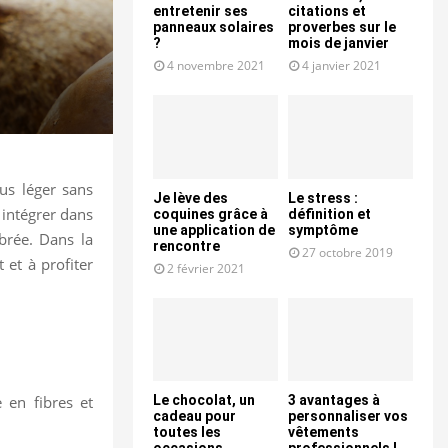
entretenir ses
citations et
panneaux solaires
proverbes sur le
?
mois de janvier
4 novembre 2021
4 janvier 2021
us léger sans
Je lève des
Le stress :
à intégrer dans
coquines grâce à
définition et
une application de
symptôme
brée. Dans la
rencontre
27 octobre 2019
 et à profiter
2 février 2021
 en fibres et
Le chocolat, un
3 avantages à
cadeau pour
personnaliser vos
toutes les
vêtements
occasions
professionnels !