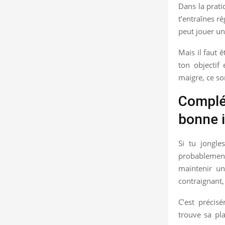
Dans la pratiq
t’entraînes r
peut jouer un
Mais il faut 
ton objectif
maigre, ce so
Complém
bonne 
Si tu jongle
probablement 
maintenir un
contraignant,
C’est préci
trouve sa pl