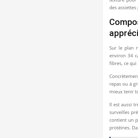
des assiettes 
Composi
appréc
Sur le plan n
environ 34 ca
fibres, ce qu
Concrètement,
repas ou à gr
mieux tenir t
Il est aussi 
surveilles pr
contient un p
protéines. Dan