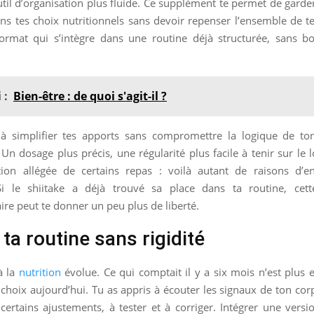
l d’organisation plus fluide. Ce supplément te permet de garde
s tes choix nutritionnels sans devoir repenser l’ensemble de te
ormat qui s’intègre dans une routine déjà structurée, sans bo
 :
Bien-être : de quoi s'agit-il ?
à simplifier tes apports sans compromettre la logique de 
 Un dosage plus précis, une régularité plus facile à tenir sur le
ion allégée de certains repas : voilà autant de raisons d’en
 Si le shiitake a déjà trouvé sa place dans ta routine, cett
e peut te donner un peu plus de liberté.
ta routine sans rigidité
à la
nutrition
évolue. Ce qui comptait il y a six mois n’est plus
 choix aujourd’hui. Tu as appris à écouter les signaux de ton cor
 certains ajustements, à tester et à corriger. Intégrer une vers