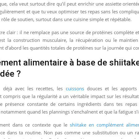
ue, cela veut surtout dire qu’il peut enrichir une assiette orientée
égulièrement et que tu veux optimiser tes repas sans les complique
 rôle de soutien, surtout dans une cuisine simple et répétable.
être clair : il ne remplace pas une source de protéines complète et 
 est la construction musculaire, la récupération ou le maintie
nt d’abord les quantités totales de protéines sur la journée qui c
ent alimentaire à base de shiitake
idée ?
s déjà avec les recettes, les
cuissons
douces et les apports 
compris que la régularité a un véritable impact sur les résultats
e présence constante de certains ingrédients dans tes repas
 notamment quand les plannings s’enchaînent et que la fatigue s’i
sément dans ce contexte que le
shiitake en complément alimen
ace dans ta routine. Non pas comme une substitution ou un ra