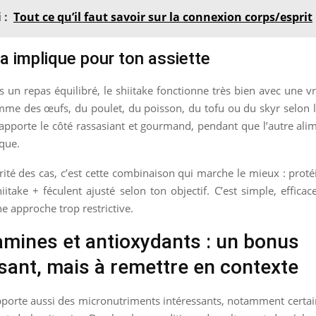
 :
Tout ce qu’il faut savoir sur la connexion corps/esprit
a implique pour ton assiette
is un repas équilibré, le shiitake fonctionne très bien avec une v
mme des œufs, du poulet, du poisson, du tofu ou du skyr selon
l apporte le côté rassasiant et gourmand, pendant que l’autre ali
que.
ité des cas, c’est cette combinaison qui marche le mieux : proté
itake + féculent ajusté selon ton objectif. C’est simple, efficac
e approche trop restrictive.
amines et antioxydants : un bonus
sant, mais à remettre en contexte
pporte aussi des micronutriments intéressants, notamment certa