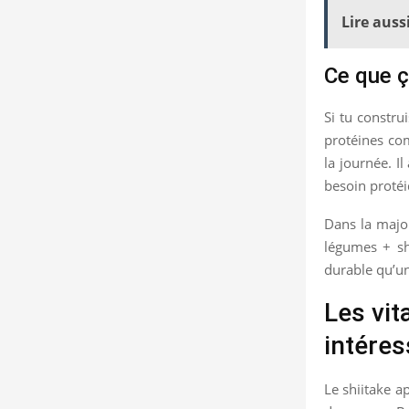
Lire aussi
Ce que ç
Si tu constru
protéines co
la journée. I
besoin protéi
Dans la major
légumes + shi
durable qu’un
Les vit
intéres
Le shiitake a