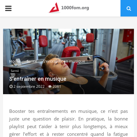
PRIMARY
MENU
Home
Santé
S’entraîner en musique
Santé
S’entraîner en musique
2 septembre 2022
2081
Booster tes entraînements en musique, ce n’est pas
juste une question de plaisir. En pratique, la bonne
playlist peut t’aider à tenir plus longtemps, à mieux
gérer l’effort et à rester concentré quand la fatigue